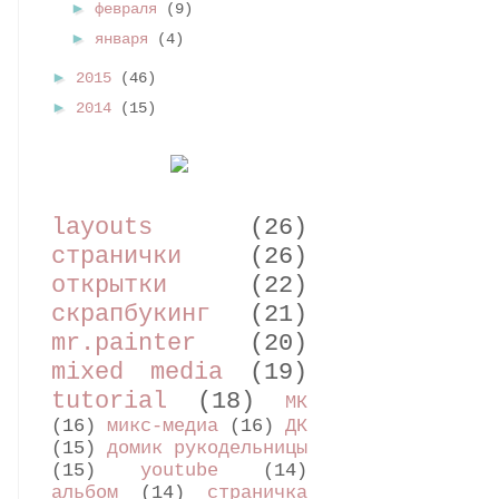
►
февраля
(9)
►
января
(4)
►
2015
(46)
►
2014
(15)
layouts
(26)
странички
(26)
открытки
(22)
скрапбукинг
(21)
mr.painter
(20)
mixed media
(19)
tutorial
(18)
МК
(16)
микс-медиа
(16)
ДК
(15)
домик рукодельницы
(15)
youtube
(14)
альбом
(14)
страничка