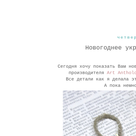
четве
Новогоднее ук
Сегодня хочу показать Вам но
производителя
Art Anthol
Все детали как я делала э
А пока немн