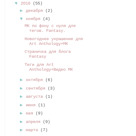
▼
2016
(55)
►
декабря
(2)
▼
ноября
(4)
МК по фону с нуля для
тегов. Fantasy.
Новогоднее украшение для
Art Anthology+МК
Страничка для блога
Fantasy
Теги для Art
Anthology+Видео МК
►
октября
(6)
►
сентября
(3)
►
августа
(1)
►
июня
(1)
►
мая
(9)
►
апреля
(9)
►
марта
(7)